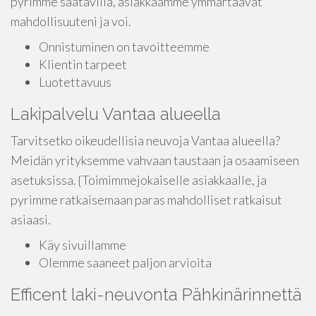
pyrimme saatavilla, asiakkaamme ymmärtäävät
mahdollisuuteni ja voi.
Onnistuminen on tavoitteemme
Klientin tarpeet
Luotettavuus
Lakipalvelu Vantaa alueella
Tarvitsetko oikeudellisia neuvoja Vantaa alueella?
Meidän yrityksemme vahvaan taustaan ja osaamiseen
asetuksissa. {Toimimmejokaiselle asiakkaalle, ja
pyrimme ratkaisemaan paras mahdolliset ratkaisut
asiaasi.
Käy sivuillamme
Olemme saaneet paljon arvioita
Efficent laki-neuvonta Pähkinärinnettä