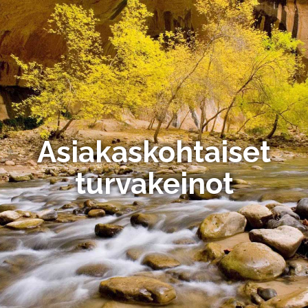
Asiakaskohtaiset
turvakeinot