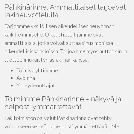
Pähkinärinne: Ammattilaiset tarjoavat
lakineuvotteluita
Tarjoamme yksilöllisen oikeudellisen neuvonnan
kaikille ihmiselle. Oikeustieteilijämme ovat
ammattilaisia, jotka voivat auttaa sinua monissa
oikeudellisissa asioissa. Tarjoamme myös auttaa sinua
tuotteenmukaisten asiakirjan kanssa.
Toimiva yhtiömme
Avoinna
Yhteydenottajat
Toimimme Pähkinärinne - näkyvä ja
helposti ymmärrettävät
Lakitoimiston palvelut Pähkinärinne ovat tehty
voidakseen selkeät ja helposti ymmärrettävät. Me