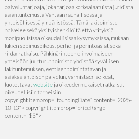
palveluntarjoaja, joka tarjoaa korkealaatuista juridista
asiantuntemusta Vantaan rauhallisessa ja
yhteisöllisessä ympäristössä. Tämä lakitoimisto
palvelee sekä yksityishenkilöitä että yrityksiä
monipuolisissa oikeudellisissa kysymyksissä, mukaan
lukien sopimusoikeus, perhe- ja perintöasiat sekä
riidanratkaisu. Pähkinärinteen elinvoimaiseen
yhteisöön juurtunut toimisto yhdistää syvällisen
lakituntemuksen, eettisen toimintatavan ja
asiakaslähtöisen palvelun, varmistaen selkeät,
luotettavat
website
ja oikeudenmukaiset ratkaisut
oikeudellisiin tarpeisiin.
copyright itemprop="foundingDate" content="2025-
10-13"> copyright itemprop="priceRange"
content="$$">