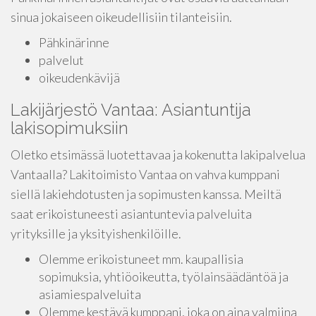
sinua jokaiseen oikeudellisiin tilanteisiin.
Pähkinärinne
palvelut
oikeudenkävijä
Lakijärjestö Vantaa: Asiantuntija
lakisopimuksiin
Oletko etsimässä luotettavaa ja kokenutta lakipalvelua
Vantaalla? Lakitoimisto Vantaa on vahva kumppani
siellä lakiehdotusten ja sopimusten kanssa. Meiltä
saat erikoistuneesti asiantuntevia palveluita
yrityksille ja yksityishenkilöille.
Olemme erikoistuneet mm. kaupallisia
sopimuksia, yhtiöoikeutta, työlainsäädäntöä ja
asiamiespalveluita
Olemme kestävä kumppani, joka on aina valmiina