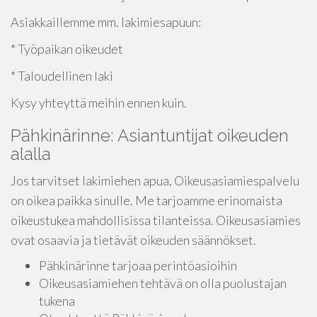
Asiakkaillemme mm. lakimiesapuun:
* Työpaikan oikeudet
* Taloudellinen laki
Kysy yhteyttä meihin ennen kuin.
Pähkinärinne: Asiantuntijat oikeuden
alalla
Jos tarvitset lakimiehen apua, Oikeusasiamiespalvelu
on oikea paikka sinulle. Me tarjoamme erinomaista
oikeustukea mahdollisissa tilanteissa. Oikeusasiamies
ovat osaavia ja tietävät oikeuden säännökset.
Pähkinärinne tarjoaa perintöasioihin
Oikeusasiamiehen tehtävä on olla puolustajan
tukena