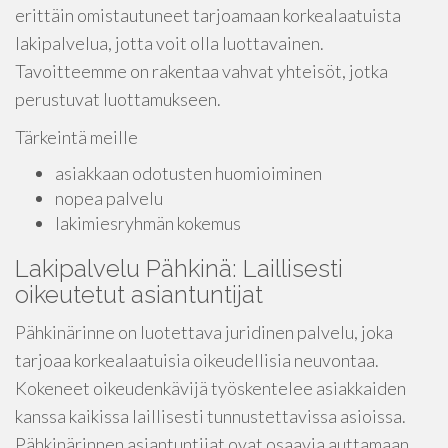
erittäin omistautuneet tarjoamaan korkealaatuista
lakipalvelua, jotta voit olla luottavainen.
Tavoitteemme on rakentaa vahvat yhteisöt, jotka
perustuvat luottamukseen.
Tärkeintä meille
asiakkaan odotusten huomioiminen
nopea palvelu
lakimiesryhmän kokemus
Lakipalvelu Pähkinä: Laillisesti
oikeutetut asiantuntijat
Pähkinärinne on luotettava juridinen palvelu, joka
tarjoaa korkealaatuisia oikeudellisia neuvontaa.
Kokeneet oikeudenkävijä työskentelee asiakkaiden
kanssa kaikissa laillisesti tunnustettavissa asioissa.
Pähkinärinnen asiantuntijat ovat osaavia auttamaan