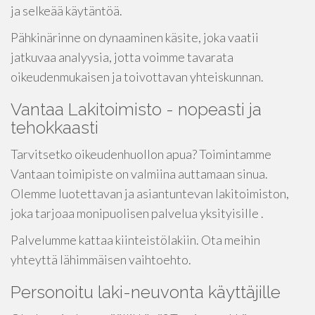
ja selkeää käytäntöä.
Pähkinärinne on dynaaminen käsite, joka vaatii
jatkuvaa analyysia, jotta voimme tavarata
oikeudenmukaisen ja toivottavan yhteiskunnan.
Vantaa Lakitoimisto - nopeasti ja
tehokkaasti
Tarvitsetko oikeudenhuollon apua?
Toimintamme
Vantaan toimipiste on valmiina auttamaan sinua.
Olemme luotettavan ja asiantuntevan lakitoimiston,
joka tarjoaa monipuolisen palvelua yksityisille .
Palvelumme kattaa kiinteistölakiin. Ota meihin
yhteyttä lähimmäisen vaihtoehto.
Personoitu laki-neuvonta käyttäjille