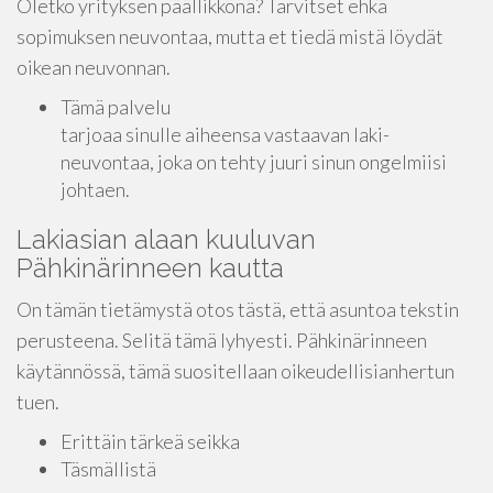
Oletko yrityksen päällikkönä? Tarvitset ehkä
sopimuksen neuvontaa, mutta et tiedä mistä löydät
oikean neuvonnan.
Tämä palvelu
tarjoaa sinulle aiheensa vastaavan laki-
neuvontaa, joka on tehty juuri sinun ongelmiisi
johtaen.
Lakiasian alaan kuuluvan
Pähkinärinneen kautta
On tämän tietämystä otos tästä, että asuntoa tekstin
perusteena. Selitä tämä lyhyesti. Pähkinärinneen
käytännössä, tämä suositellaan oikeudellisianhertun
tuen.
Erittäin tärkeä seikka
Täsmällistä