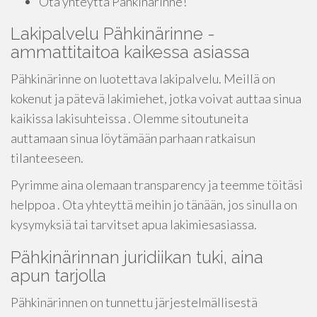
Ota yhteyttä Pähkinärinne!
Lakipalvelu Pähkinärinne -
ammattitaitoa kaikessa asiassa
Pähkinärinne on luotettava lakipalvelu. Meillä on
kokenut ja pätevä lakimiehet, jotka voivat auttaa sinua
kaikissa lakisuhteissa . Olemme sitoutuneita
auttamaan sinua löytämään parhaan ratkaisun
tilanteeseen.
Pyrimme aina olemaan transparency ja teemme töitäsi
helppoa . Ota yhteyttä meihin jo tänään, jos sinulla on
kysymyksiä tai tarvitset apua lakimiesasiassa.
Pähkinärinnan juridiikan tuki, aina
apun tarjolla
Pähkinärinnen on tunnettu järjestelmällisestä