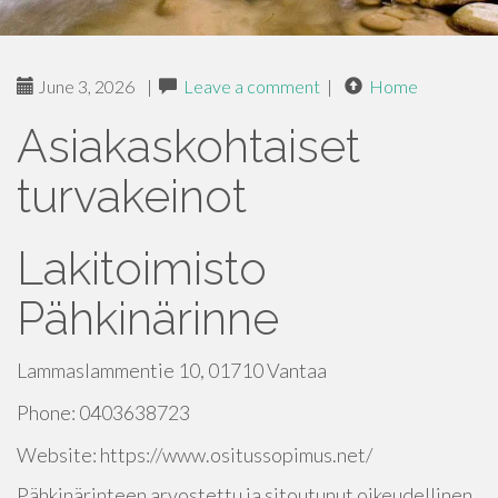
June 3, 2026
|
Leave a comment
|
Home
Asiakaskohtaiset
turvakeinot
Lakitoimisto
Pähkinärinne
Lammaslammentie 10, 01710 Vantaa
Phone:
0403638723
Website:
https://www.ositussopimus.net/
Pähkinärinteen arvostettu ja sitoutunut oikeudellinen