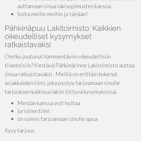
auttamaan sinua lakisopimusten kanssa.
Soita meille meihin jo tänään!
Pähkinäpuu Lakitoimisto: Kaikkien
oikeudelliset kysymykset
ratkaistavaksi
Oletko joutunut hämmentäviin oikeudellisiin
tilanteisiin? Kestävä Pähkinärinne Lakitoimisto auttaa
sinua ratkaistavaksi . Meillä on erittäin kokenut
asiakkaiden tiimi, joka pystyy tarjoamaan sinulle
tarjouksen kaikissa lakiin liittyvä kysymyksissä.
Meidän kanssa voit hoitaa
juristien tiimi
on valmis tarjoamaan sinulle apua
Kysy tarjous