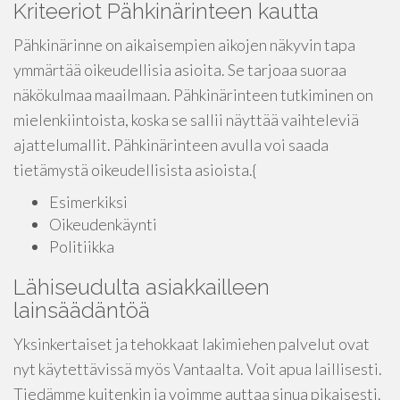
Kriteeriot Pähkinärinteen kautta
Pähkinärinne on aikaisempien aikojen näkyvin tapa
ymmärtää oikeudellisia asioita. Se tarjoaa suoraa
näkökulmaa maailmaan. Pähkinärinteen tutkiminen on
mielenkiintoista, koska se sallii näyttää vaihteleviä
ajattelumallit. Pähkinärinteen avulla voi saada
tietämystä oikeudellisista asioista.{
Esimerkiksi
Oikeudenkäynti
Politiikka
Lähiseudulta asiakkailleen
lainsäädäntöä
Yksinkertaiset ja tehokkaat lakimiehen palvelut ovat
nyt käytettävissä myös Vantaalta. Voit apua laillisesti.
Tiedämme kuitenkin ja voimme auttaa sinua pikaisesti.