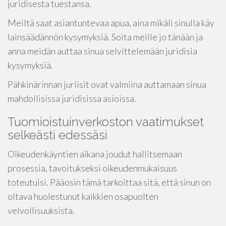
juridisesta tuestansa.
Meiltä saat asiantuntevaa apua, aina mikäli sinulla käy
lainsäädännön kysymyksiä. Soita meille jo tänään ja
anna meidän auttaa sinua selvittelemään juridisia
kysymyksiä.
Pähkinärinnan juriisit ovat valmiina auttamaan sinua
mahdollisissa juridisissa asioissa.
Tuomioistuinverkoston vaatimukset
selkeästi edessäsi
Oikeudenkäyntien aikana joudut hallitsemaan
prosessia, tavoitukseksi oikeudenmukaisuus
toteutuisi. Pääosin tämä tarkoittaa sitä, että sinun on
oltava huolestunut kaikkien osapuolten
velvollisuuksista.