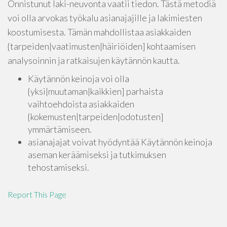
Onnistunut laki-neuvonta vaatii tiedon. Tästä metodiä
voi olla arvokas työkalu asianajajille ja lakimiesten
koostumisesta. Tämän mahdollistaa asiakkaiden
{tarpeiden|vaatimusten|häiriöiden] kohtaamisen
analysoinnin ja ratkaisujen käytännön kautta.
Käytännön keinoja voi olla
{yksi|muutaman|kaikkien] parhaista
vaihtoehdoista asiakkaiden
{kokemusten|tarpeiden|odotusten]
ymmärtämiseen.
asianajajat voivat hyödyntää Käytännön keinoja
aseman keräämiseksi ja tutkimuksen
tehostamiseksi.
Report This Page