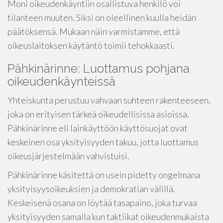
Moni oikeudenkäyntiin osallistuva henkilö voi
tilanteen muuten. Siksi on oleellinen kuulla heidän
päätöksensä. Mukaan näin varmistamme, että
oikeuslaitoksen käytäntö toimii tehokkaasti.
Pähkinärinne: Luottamus pohjana
oikeudenkäynteissä
Yhteiskunta perustuu vahvaan suhteen rakenteeseen,
joka on erityisen tärkeä oikeudellisissa asioissa.
Pähkinärinne eli lainkäyttöön käyttösuojat ovat
keskeinen osa yksityisyyden takuu, jotta luottamus
oikeusjärjestelmään vahvistuisi.
Pähkinärinne käsitettä on usein pidetty ongelmana
yksityisyysoikeuksien ja demokratian välillä.
Keskeisenä osana on löytää tasapaino, joka turvaa
yksityisyyden samalla kun taktiikat oikeudenmukaista